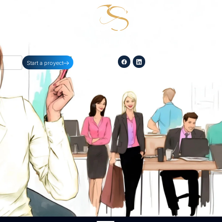
254-396-8354
Start a proyect