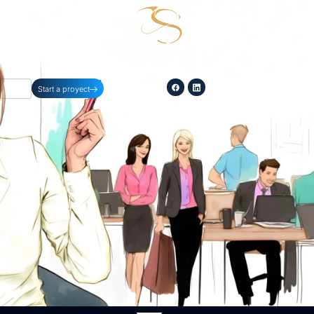
254-396-8354
Start a proyect